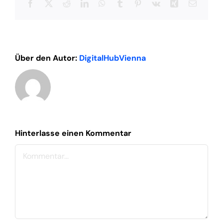
Facebook
X
Reddit
LinkedIn
WhatsApp
Tumblr
Pinterest
Vk
Xing
E-
Mail
Über den Autor:
DigitalHubVienna
Hinterlasse einen Kommentar
Kommentar